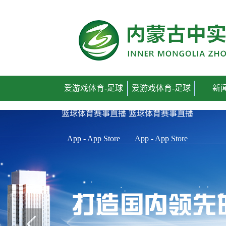
爱游戏体育-足球篮球体育赛事直播 App - App Store
爱游戏体育-足球
爱游戏体育-足球
新
篮球体育赛事直播
篮球体育赛事直播
App - App Store
App - App Store