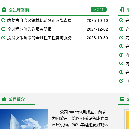
全过程咨询
内蒙古自治区锡林郭勒盟正蓝旗直属…
2025-10-10
全过程造价咨询服务简报
2024-12-02
投资决策阶段的全过程工程咨询服务…
2023-10-30
内
公司简介
公司2002年4月成立，前身
为内蒙古自治区机械设备成套局
直属机构。2021年组建爱游戏体