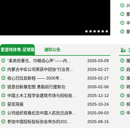
2
蒙
爱游戏体育-足球篮
通知公告
“柔肩担重任，巾帼话心声”——内…
2026-03-09
球体育赛事直播
内蒙古中实公司荣获中招协“行业贡…
2026-02-27
App - App Store
收心归位启新程 —— 2026年…
2026-02-27
锐意创新展宏图 勇毅前行建新功
2026-02-06
中国土木工程学会建筑市场与招标投…
2025-12-12
获奖简报
2025-10-24
公司组织观看纪念中国人民抗日战争…
2025-09-03
参加中国招标投标协会举办的202…
2025-08-15