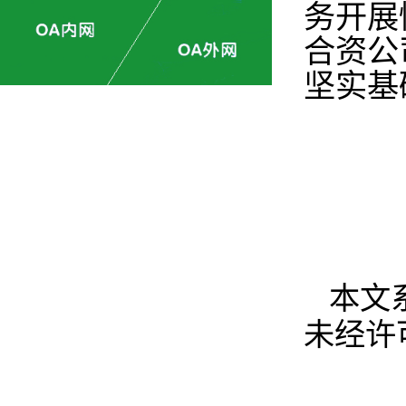
务开展
合资公
坚实基
本文
未经许