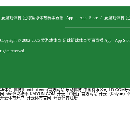
爱游戏体育-足球篮球体育赛事直播 App - App Store
/
爱游戏体育-足球
Copyright © 2002-2026 爱游戏体育-足球篮球体育赛事直播 App - App Store
rights reserved.
华体会·体育(huatihui.com)官方网站
乐动体育-中国有限公司
LD.COM
网-nba体彩赔率
KAIYUN.COM·开云「中国」官方网站
开云（Kaiyu
开云体育开户_开云体育官网_开云体育注册