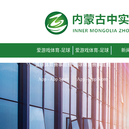
爱游戏体育-足球篮球体育赛事直播 App - App Store
爱游戏体育-足球
爱游戏体育-足球
新
篮球体育赛事直播
篮球体育赛事直播
App - App Store
App - App Store